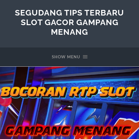
SEGUDANG TIPS TERBARU
SLOT GACOR GAMPANG
MENANG
SHOW MENU