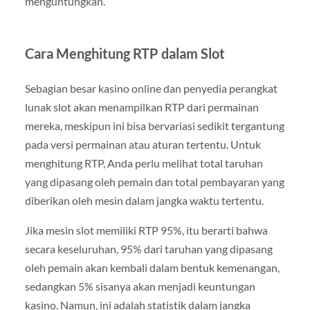
menguntungkan.
Cara Menghitung RTP dalam Slot
Sebagian besar kasino online dan penyedia perangkat
lunak slot akan menampilkan RTP dari permainan
mereka, meskipun ini bisa bervariasi sedikit tergantung
pada versi permainan atau aturan tertentu. Untuk
menghitung RTP, Anda perlu melihat total taruhan
yang dipasang oleh pemain dan total pembayaran yang
diberikan oleh mesin dalam jangka waktu tertentu.
Jika mesin slot memiliki RTP 95%, itu berarti bahwa
secara keseluruhan, 95% dari taruhan yang dipasang
oleh pemain akan kembali dalam bentuk kemenangan,
sedangkan 5% sisanya akan menjadi keuntungan
kasino. Namun, ini adalah statistik dalam jangka