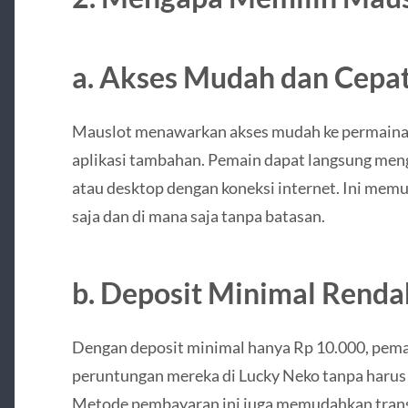
a. Akses Mudah dan Cepa
Mauslot menawarkan akses mudah ke permaina
aplikasi tambahan. Pemain dapat langsung meng
atau desktop dengan koneksi internet. Ini me
saja dan di mana saja tanpa batasan.
b. Deposit Minimal Renda
Dengan deposit minimal hanya Rp 10.000, pem
peruntungan mereka di Lucky Neko tanpa harus
Metode pembayaran ini juga memudahkan transa