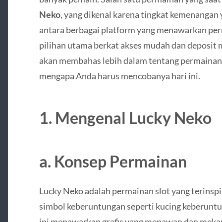
Neko
, yang dikenal karena tingkat kemenangan y
antara berbagai platform yang menawarkan per
pilihan utama berkat akses mudah dan deposit mi
akan membahas lebih dalam tentang permainan 
mengapa Anda harus mencobanya hari ini.
1. Mengenal Lucky Neko
a. Konsep Permainan
Lucky Neko adalah permainan slot yang terinspi
simbol keberuntungan seperti kucing keberunt
ini menawarkan grafis yang menawan dan meka