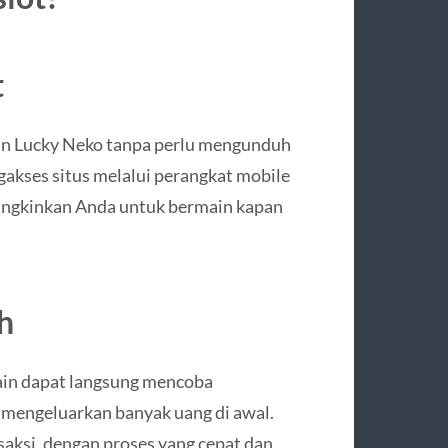
t
n Lucky Neko tanpa perlu mengunduh
akses situs melalui perangkat mobile
mungkinkan Anda untuk bermain kapan
h
ain dapat langsung mencoba
 mengeluarkan banyak uang di awal.
ksi, dengan proses yang cepat dan