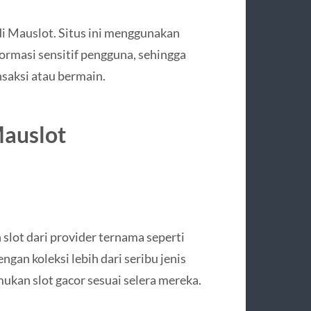
di Mauslot. Situs ini menggunakan
formasi sensitif pengguna, sehingga
saksi atau bermain.
Mauslot
slot dari provider ternama seperti
gan koleksi lebih dari seribu jenis
an slot gacor sesuai selera mereka.