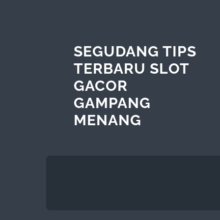
SEGUDANG TIPS
TERBARU SLOT
GACOR
GAMPANG
MENANG