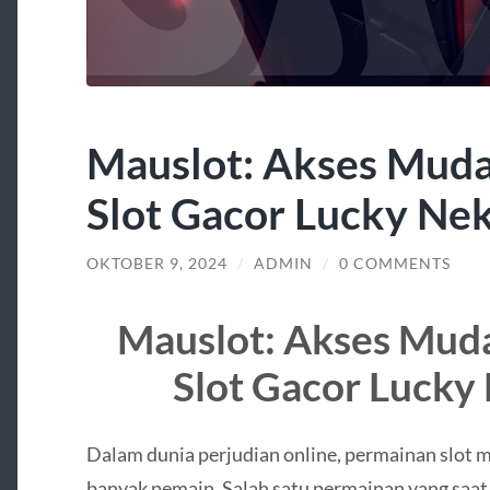
Mauslot: Akses Mud
Slot Gacor Lucky Nek
OKTOBER 9, 2024
/
ADMIN
/
0 COMMENTS
Mauslot: Akses Mud
Slot Gacor Lucky 
Dalam dunia perjudian online, permainan slot me
banyak pemain. Salah satu permainan yang saat 