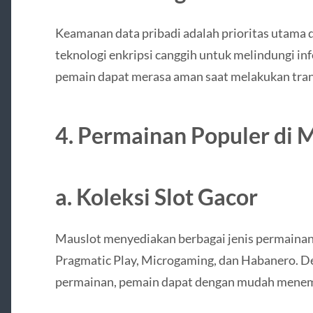
Keamanan data pribadi adalah prioritas utama 
teknologi enkripsi canggih untuk melindungi in
pemain dapat merasa aman saat melakukan tran
4. Permainan Populer di 
a. Koleksi Slot Gacor
Mauslot menyediakan berbagai jenis permainan 
Pragmatic Play, Microgaming, dan Habanero. Den
permainan, pemain dapat dengan mudah menemuk