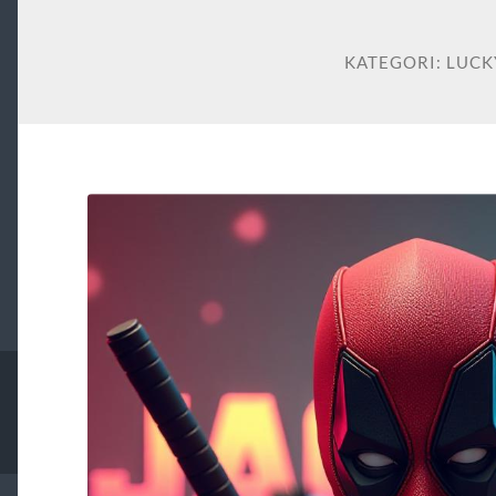
KATEGORI:
LUCK