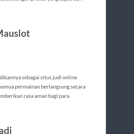
Mauslot
ikannya sebagai situs judi online
 semua permainan berlangsung secara
memberikan rasa aman bagi para
adi