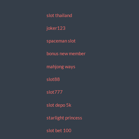
slot thailand
joker123
spaceman slot
bonus new member
mahjong ways
slot88
slot777
slot depo 5k
starlight princess
slot bet 100