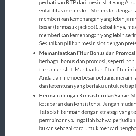
perhatikan RTP dari mesin slot yang Anda 
volatilitas mesin slot. Mesin slot dengan 
memberikan kemenangan yang lebih jarang,
besar (termasuk jackpot). Sebaliknya, mes
memberikan kemenangan yang lebih sering, 
Sesuaikan pilihan mesin slot dengan pref
Memanfaatkan Fitur Bonus dan Promosi
berbagai bonus dan promosi, seperti bonu
turnamen slot. Manfaatkan fitur-fitur i
Anda dan memperbesar peluang meraih ja
dan ketentuan yang berlaku untuk setiap
Bermain dengan Konsisten dan Sabar:
Me
kesabaran dan konsistensi. Jangan muda
Tetaplah bermain dengan strategi yang t
permainannya. Ingatlah bahwa perjudian 
bukan sebagai cara untuk mencari pengha