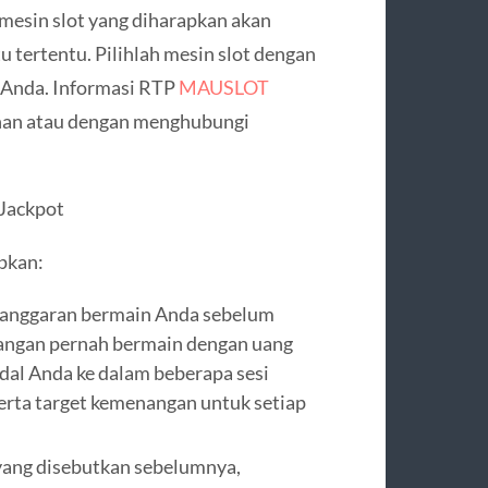
 mesin slot yang diharapkan akan
 tertentu. Pilihlah mesin slot dengan
 Anda. Informasi RTP
MAUSLOT
inan atau dengan menghubungi
 Jackpot
pkan:
anggaran bermain Anda sebelum
Jangan pernah bermain dengan uang
dal Anda ke dalam beberapa sesi
erta target kemenangan untuk setiap
yang disebutkan sebelumnya,