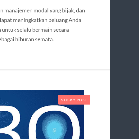
 manajemen modal yang bijak, dan
 dapat meningkatkan peluang Anda
 untuk selalu bermain secara
ebagai hiburan semata.
STICKY POST