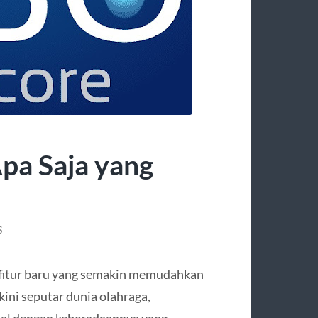
Apa Saja yang
S
-fitur baru yang semakin memudahkan
ni seputar dunia olahraga,