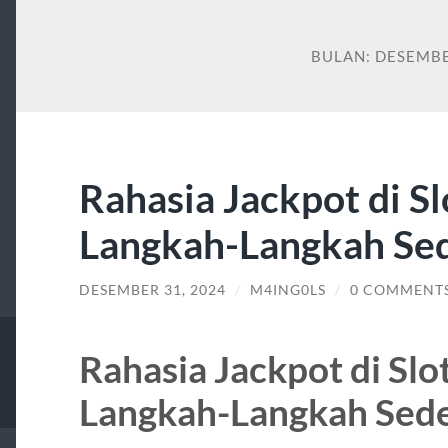
BULAN:
DESEMBE
Rahasia Jackpot di 
Langkah-Langkah Se
DESEMBER 31, 2024
/
M4ING0LS
/
0 COMMENT
Rahasia Jackpot di S
Langkah-Langkah Sed