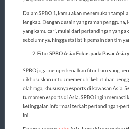
Dalam SPBO 1, kamu akan menemukan tampilan
lengkap. Dengan desain yang ramah pengguna, k
yang kamu cari, mulai dari pertandingan yang a
sebelumnya, hingga statistik pemain dan tim ya
Fitur SPBO Asia: Fokus pada Pasar Asia
SPBO juga memperkenalkan fitur baru yang bern
dikhususkan untuk memenuhi kebutuhan penggu
olahraga, khususnya esports di kawasan Asia. 
turnamen esports di Asia, SPBO ingin memasti
ketinggalan informasi terkait pertandingan-per
ini.