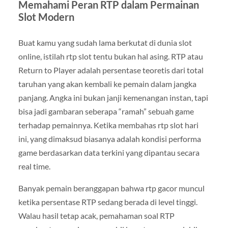
Memahami Peran RTP dalam Permainan
Slot Modern
Buat kamu yang sudah lama berkutat di dunia slot
online, istilah rtp slot tentu bukan hal asing. RTP atau
Return to Player adalah persentase teoretis dari total
taruhan yang akan kembali ke pemain dalam jangka
panjang. Angka ini bukan janji kemenangan instan, tapi
bisa jadi gambaran seberapa “ramah” sebuah game
terhadap pemainnya. Ketika membahas rtp slot hari
ini, yang dimaksud biasanya adalah kondisi performa
game berdasarkan data terkini yang dipantau secara
real time.
Banyak pemain beranggapan bahwa rtp gacor muncul
ketika persentase RTP sedang berada di level tinggi.
Walau hasil tetap acak, pemahaman soal RTP