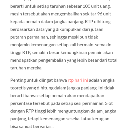
berarti untuk setiap taruhan sebesar 100 unit uang,
mesin tersebut akan mengembalikan sekitar 96 unit
kepada pemain dalam jangka panjang. RTP dihitung
berdasarkan data yang dikumpulkan dari jutaan
putaran permainan, sehingga meskipun tidak
menjamin kemenangan setiap kali bermain, semakin
tinggi RTP, semakin besar kemungkinan pemain akan
mendapatkan pengembalian yang lebih besar dari total
taruhan mereka.
Penting untuk diingat bahwa
rtp hari ini
adalah angka
teoretis yang dihitung dalam jangka panjang. Ini tidak
berarti bahwa setiap pemain akan mendapatkan
persentase tersebut pada setiap sesi permainan. Slot
dengan RTP tinggi lebih menguntungkan dalam jangka
panjang, tetapi kemenangan sesekali atau kerugian
bisa sangat bervariasi.