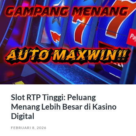
Slot RTP Tinggi: Peluang
Menang Lebih Besar di Kasino
Digital
FEBRUARI 8, 2026