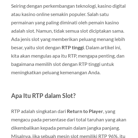
Seiring dengan perkembangan teknologi, kasino digital
atau kasino online semakin populer. Salah satu
permainan yang paling diminati oleh pemain kasino
adalah slot. Namun, tidak semua slot diciptakan sama.
Ada jenis slot yang memberikan peluang menang lebih
besar, yaitu slot dengan
RTP tinggi
. Dalam artikel ini,
kita akan mengulas apa itu RTP, mengapa penting, dan
bagaimana memilih slot dengan RTP tinggi untuk
meningkatkan peluang kemenangan Anda.
Apa Itu RTP dalam Slot?
RTP adalah singkatan dari
Return to Player
, yang
mengacu pada persentase dari total taruhan yang akan
dikembalikan kepada pemain dalam jangka panjang.
Misalnya, jika sebuah mesin slot memiliki RTP 96%, itu