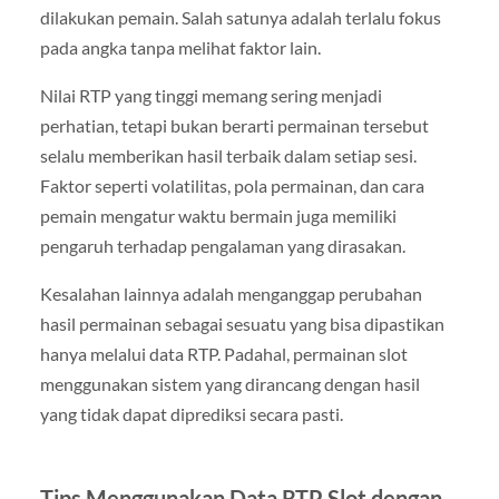
dilakukan pemain. Salah satunya adalah terlalu fokus
pada angka tanpa melihat faktor lain.
Nilai RTP yang tinggi memang sering menjadi
perhatian, tetapi bukan berarti permainan tersebut
selalu memberikan hasil terbaik dalam setiap sesi.
Faktor seperti volatilitas, pola permainan, dan cara
pemain mengatur waktu bermain juga memiliki
pengaruh terhadap pengalaman yang dirasakan.
Kesalahan lainnya adalah menganggap perubahan
hasil permainan sebagai sesuatu yang bisa dipastikan
hanya melalui data RTP. Padahal, permainan slot
menggunakan sistem yang dirancang dengan hasil
yang tidak dapat diprediksi secara pasti.
Tips Menggunakan Data RTP Slot dengan