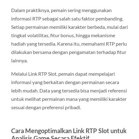
Dalam praktiknya, pemain sering menggunakan
informasi RTP sebagai salah satu faktor pembanding.
Setiap permainan memiliki karakter berbeda, mulai dari
tingkat volatilitas, fitur bonus, hingga mekanisme
hadiah yang tersedia. Karena itu, memahami RTP perlu
dilakukan bersama dengan pengamatan terhadap fitur
lainnya.
Melalui Link RTP Slot, pemain dapat mempelajari
informasi yang berkaitan dengan permainan secara
lebih mudah. Data yang tersedia bisa menjadi referensi
untuk melihat permainan mana yang memiliki karakter
sesuai dengan preferensi pribadi.
Cara Mengoptimalkan Link RTP Slot untuk
Analisis Game Secara Efektif