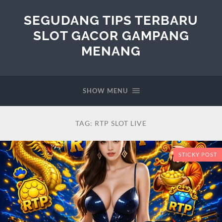
SEGUDANG TIPS TERBARU
SLOT GACOR GAMPANG
MENANG
SHOW MENU
TAG:
RTP SLOT LIVE
STICKY POST