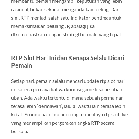
membantu pemain mengambil keputusan yang lebih
rasional, bukan sekadar mengandalkan feeling. Dari
sini, RTP menjadi salah satu indikator penting untuk
memaksimalkan peluang JP, apalagi jika
dikombinasikan dengan strategi bermain yang tepat.
RTP Slot Hari Ini dan Kenapa Selalu Dicari
Pemain
Setiap hari, pemain selalu mencari update rtp slot hari
ini karena percaya bahwa kondisi game bisa berubah-
ubah. Ada waktu tertentu di mana sebuah permainan
terasa lebih “dermawan”, lalu di waktu lain terasa lebih
ketat. Fenomena ini mendorong munculnya rtp slot live
yang menampilkan pergerakan angka RTP secara
berkala.