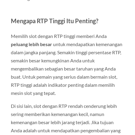
Mengapa RTP Tinggi Itu Penting?
Memilih slot dengan RTP tinggi memberi Anda
peluang lebih besar
untuk mendapatkan kemenangan
dalam jangka panjang. Semakin tinggi persentase RTP,
semakin besar kemungkinan Anda untuk
mengembalikan sebagian besar taruhan yang Anda
buat. Untuk pemain yang serius dalam bermain slot,
RTP tinggi adalah indikator penting dalam memilih
mesin slot yang tepat.
Di sisi lain, slot dengan RTP rendah cenderung lebih
sering memberikan kemenangan kecil, namun
kemenangan besar lebih jarang terjadi. Jika tujuan
Anda adalah untuk mendapatkan pengembalian yang