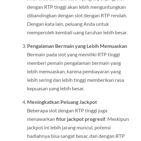
dengan RTP tinggi akan lebih menguntungkan
dibandingkan dengan slot dengan RTP rendah.
Dengan kata lain, peluang Anda untuk
memperoleh kembali uang taruhan lebih besar.
Pengalaman Bermain yang Lebih Memuaskan
Bermain pada slot yang memiliki RTP tinggi
memberi pemain pengalaman bermain yang
lebih memuaskan, karena pembayaran yang
lebih sering dan lebih tinggi memberikan rasa
kepuasan yang lebih besar.
Meningkatkan Peluang Jackpot
Beberapa slot dengan RTP tinggi juga
menawarkan
fitur jackpot progresif
. Meskipun
jackpot ini lebih jarang muncul, potensi
hadiahnya bisa sangat besar, dan dengan RTP