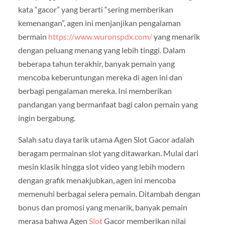
kata “gacor” yang berarti “sering memberikan
kemenangan”, agen ini menjanjikan pengalaman
bermain
https://www.wuronspdx.com/
yang menarik
dengan peluang menang yang lebih tinggi. Dalam
beberapa tahun terakhir, banyak pemain yang
mencoba keberuntungan mereka di agen ini dan
berbagi pengalaman mereka. Ini memberikan
pandangan yang bermanfaat bagi calon pemain yang
ingin bergabung.
Salah satu daya tarik utama Agen Slot Gacor adalah
beragam permainan slot yang ditawarkan. Mulai dari
mesin klasik hingga slot video yang lebih modern
dengan grafik menakjubkan, agen ini mencoba
memenuhi berbagai selera pemain. Ditambah dengan
bonus dan promosi yang menarik, banyak pemain
merasa bahwa Agen
Slot
Gacor memberikan nilai