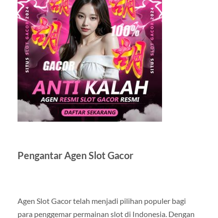
Pengantar Agen Slot Gacor
Agen Slot Gacor telah menjadi pilihan populer bagi
para penggemar permainan slot di Indonesia. Dengan