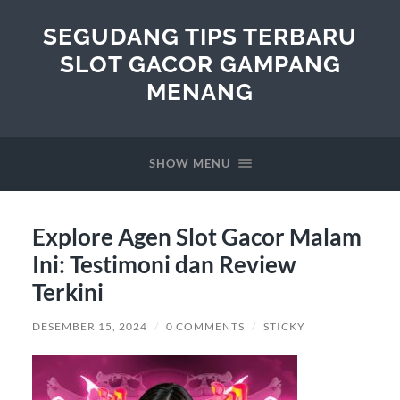
SEGUDANG TIPS TERBARU
SLOT GACOR GAMPANG
MENANG
SHOW MENU
Explore Agen Slot Gacor Malam
Ini: Testimoni dan Review
Terkini
DESEMBER 15, 2024
/
0 COMMENTS
/
STICKY