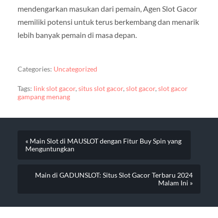
mendengarkan masukan dari pemain, Agen Slot Gacor
memiliki potensi untuk terus berkembang dan menarik
lebih banyak pemain di masa depan.
Categories:
Uncategorized
Tags:
link slot gacor
,
situs slot gacor
,
slot gacor
,
slot gacor
gampang menang
« Main Slot di MAUSLOT dengan Fitur Buy Spin yang
Menguntungkan
Main di GADUNSLOT: Situs Slot Gacor Terbaru 2024
Malam Ini »