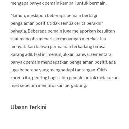
mengapa banyak pemain kembali untuk bermain.
Namun, meskipun beberapa pemain berbagi
pengalaman positif, tidak semua cerita berakhir
bahagia. Beberapa pemain juga melaporkan kesulitan
saat mencoba menarik kemenangan mereka atau
menyatakan bahwa permainan terkadang terasa
kurang adil. Hal ini menunjukkan bahwa, sementara
banyak pemain mendapatkan pengalaman positif, ada
juga beberapa yang menghadapi tantangan. Oleh
karena itu, penting bagi calon pemain untuk melakukan
riset sebelum memutuskan bergabung.
Ulasan Terkini