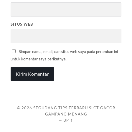
SITUS WEB
Simpan nama, email, dan situs web saya pada peramban ini
untuk komentar saya berikutnya.
© 2026
SEGUDANG TIPS TERBARU SLOT GACOR
GAMPANG MENANG
—
UP ↑