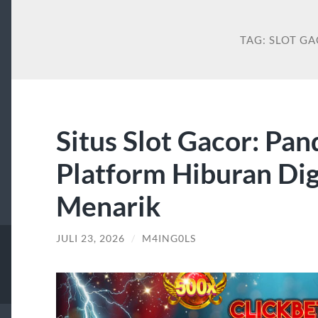
TAG:
SLOT G
Situs Slot Gacor: Pa
Platform Hiburan Dig
Menarik
JULI 23, 2026
/
M4ING0LS