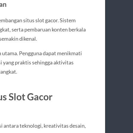
kan
embangan situs slot gacor. Sistem
gkat, serta pembaruan konten berkala
semakin dikenal.
n utama. Pengguna dapat menikmati
 yang praktis sehingga aktivitas
rangkat.
s Slot Gacor
i antara teknologi, kreativitas desain,