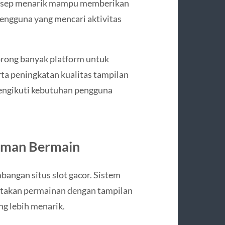
 konsep menarik mampu memberikan
engguna yang mencari aktivitas
dorong banyak platform untuk
ta peningkatan kualitas tampilan
mengikuti kebutuhan pengguna
laman Bermain
angan situs slot gacor. Sistem
ptakan permainan dengan tampilan
ng lebih menarik.