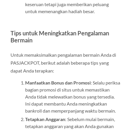
keseruan tetapi juga memberikan peluang
untuk memenangkan hadiah besar.
Tips untuk Meningkatkan Pengalaman
Bermain
Untuk memaksimalkan pengalaman bermain Anda di
PASJACKPOT, berikut adalah beberapa tips yang
dapat Anda terapkan:
Manfaatkan Bonus dan Promosi
: Selalu periksa
bagian promosi di situs untuk memastikan
Anda tidak melewatkan bonus yang tersedia.
Ini dapat membantu Anda meningkatkan
bankroll dan memperpanjang waktu bermain.
Tetapkan Anggaran
: Sebelum mulai bermain,
tetapkan anggaran yang akan Anda gunakan