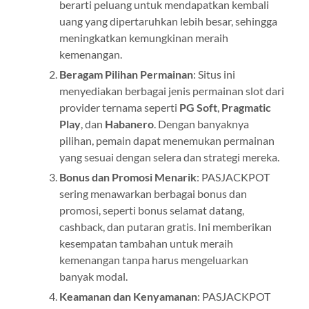
berarti peluang untuk mendapatkan kembali
uang yang dipertaruhkan lebih besar, sehingga
meningkatkan kemungkinan meraih
kemenangan.
Beragam Pilihan Permainan
: Situs ini
menyediakan berbagai jenis permainan slot dari
provider ternama seperti
PG Soft
,
Pragmatic
Play
, dan
Habanero
. Dengan banyaknya
pilihan, pemain dapat menemukan permainan
yang sesuai dengan selera dan strategi mereka.
Bonus dan Promosi Menarik
: PASJACKPOT
sering menawarkan berbagai bonus dan
promosi, seperti bonus selamat datang,
cashback, dan putaran gratis. Ini memberikan
kesempatan tambahan untuk meraih
kemenangan tanpa harus mengeluarkan
banyak modal.
Keamanan dan Kenyamanan
: PASJACKPOT