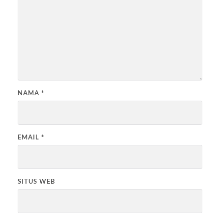
NAMA
*
EMAIL
*
SITUS WEB