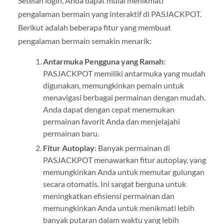
Setelah login, Anda dapat mulai menikmati
pengalaman bermain yang interaktif di PASJACKPOT.
Berikut adalah beberapa fitur yang membuat
pengalaman bermain semakin menarik:
Antarmuka Pengguna yang Ramah
:
PASJACKPOT memiliki antarmuka yang mudah
digunakan, memungkinkan pemain untuk
menavigasi berbagai permainan dengan mudah.
Anda dapat dengan cepat menemukan
permainan favorit Anda dan menjelajahi
permainan baru.
Fitur Autoplay
: Banyak permainan di
PASJACKPOT menawarkan fitur autoplay, yang
memungkinkan Anda untuk memutar gulungan
secara otomatis. Ini sangat berguna untuk
meningkatkan efisiensi permainan dan
memungkinkan Anda untuk menikmati lebih
banyak putaran dalam waktu yang lebih