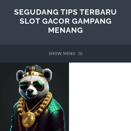
SEGUDANG TIPS TERBARU
SLOT GACOR GAMPANG
MENANG
SHOW MENU