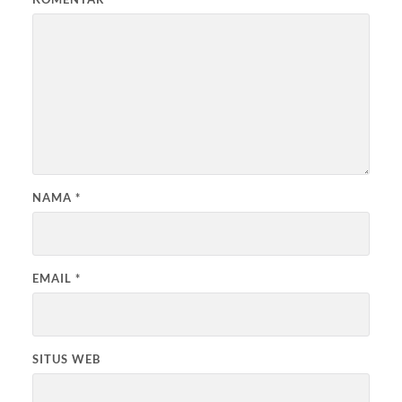
NAMA
*
EMAIL
*
SITUS WEB