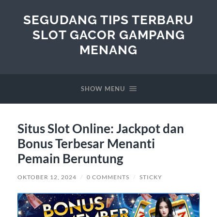
SEGUDANG TIPS TERBARU
SLOT GACOR GAMPANG
MENANG
SHOW MENU
Situs Slot Online: Jackpot dan
Bonus Terbesar Menanti
Pemain Beruntung
OKTOBER 12, 2024
/
0 COMMENTS
/
STICKY