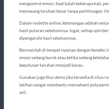
mengontrol emosi. Saat kalah beberapa kali, pe
memasang taruhan besar tanpa perhitungan. Ini
Dalam roulette online, ketenangan adalah senj
hasil putaran sebelumnya. Ingat, setiap spin be
dipengaruhi hasil sebelumnya.
Bermainlah di tempat nyaman dengan koneksi int
emosi sedang buruk atau ketika sedang kelelaha
keputusan taruhan menjadi kacau.
Gunakan juga fitur demo jika tersedia di situs r
latihan sangat membantu memahami pola per
asli.