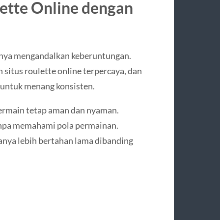
ette Online dengan
anya mengandalkan keberuntungan.
itus roulette online terpercaya, dan
 untuk menang konsisten.
bermain tetap aman dan nyaman.
anpa memahami pola permainan.
anya lebih bertahan lama dibanding