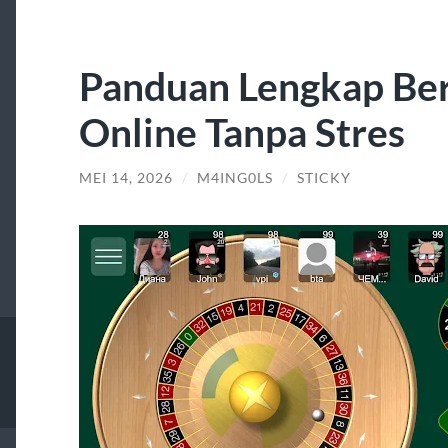
Panduan Lengkap Ber
Online Tanpa Stres
MEI 14, 2026
/
M4ING0LS
/
STICKY