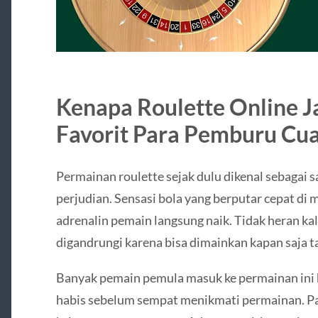
Kenapa Roulette Online J
Favorit Para Pemburu Cu
Permainan roulette sejak dulu dikenal sebagai s
perjudian. Sensasi bola yang berputar cepat di
adrenalin pemain langsung naik. Tidak heran ka
digandrungi karena bisa dimainkan kapan saja 
Banyak pemain pemula masuk ke permainan ini 
habis sebelum sempat menikmati permainan. Pa