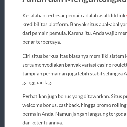
Kesalahan terbesar pemain adalah asal klik link
kredibilitas platform. Banyak situs abal-abal 
dari pemain pemula. Karena itu, Anda wajib memi
benar terpercaya.
Ciri situs berkualitas biasanya memiliki sistem 
serta menyediakan banyak variasi casino roulette
tampilan permainan juga lebih stabil sehingga
gangguan lag.
Perhatikan juga bonus yang ditawarkan. Situs 
welcome bonus, cashback, hingga promo rollin
bermain Anda. Namun jangan langsung tergoda
dan ketentuannya.