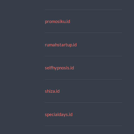
promosiku.id
rumahstartup.id
selfhypnosis.id
shiza.id
specialdays.id