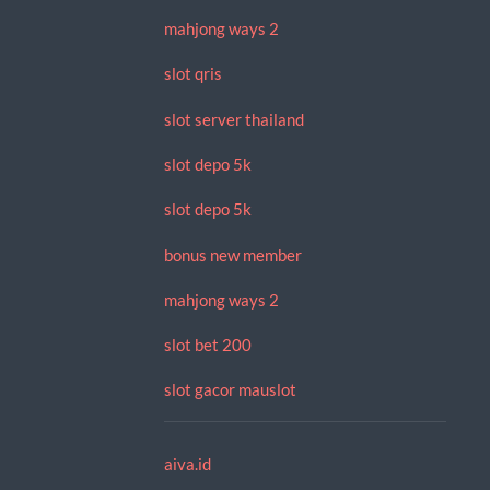
mahjong ways 2
slot qris
slot server thailand
slot depo 5k
slot depo 5k
bonus new member
mahjong ways 2
slot bet 200
slot gacor mauslot
aiva.id