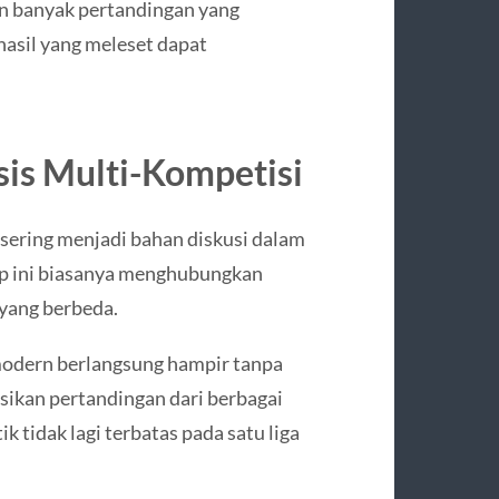
kin banyak pertandingan yang
asil yang meleset dapat
sis Multi-Kompetisi
 sering menjadi bahan diskusi dalam
ep ini biasanya menghubungkan
 yang berbeda.
modern berlangsung hampir tanpa
sikan pertandingan dari berbagai
ik tidak lagi terbatas pada satu liga