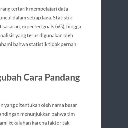
rang tertarik mempelajari data
ul dalam setiap laga. Statistik
 sasaran, expected goals (xG), hingga
alisis yang terus digunakan oleh
hami bahwa statistik tidak pernah
gubah Cara Pandang
n yang ditentukan oleh nama besar
rtandingan menunjukkan bahwa tim
ami kekalahan karena faktor tak