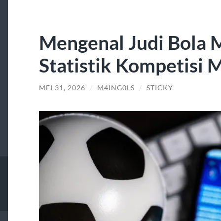
Mengenal Judi Bola M
Statistik Kompetisi
MEI 31, 2026
/
M4ING0LS
/
STICKY