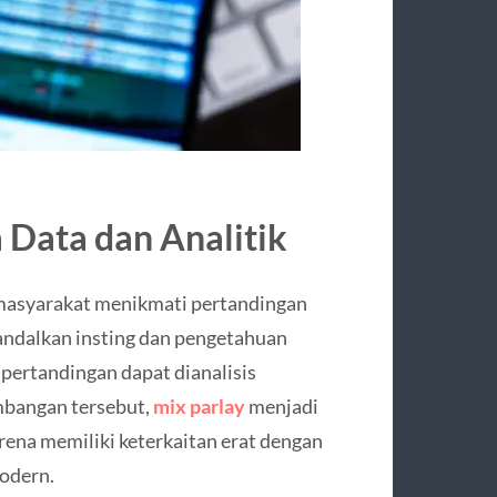
 Data dan Analitik
masyarakat menikmati pertandingan
andalkan insting dan pengetahuan
p pertandingan dapat dianalisis
embangan tersebut,
mix parlay
menjadi
arena memiliki keterkaitan erat dengan
modern.