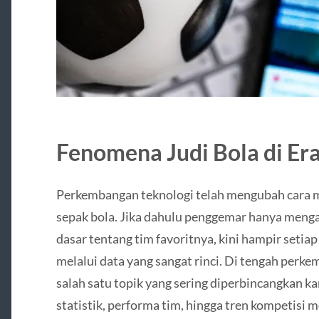
Fenomena Judi Bola di Era
Perkembangan teknologi telah mengubah cara 
sepak bola. Jika dahulu penggemar hanya meng
dasar tentang tim favoritnya, kini hampir setia
melalui data yang sangat rinci. Di tengah perk
salah satu topik yang sering diperbincangkan k
statistik, performa tim, hingga tren kompetisi 