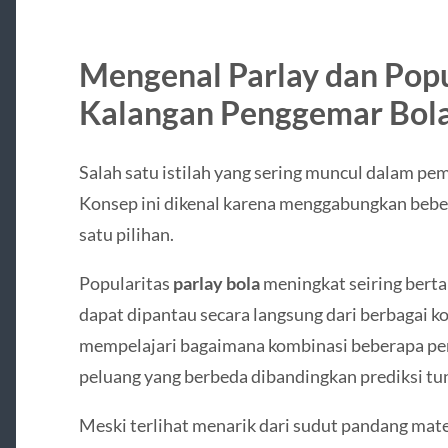
Mengenal Parlay dan Popu
Kalangan Penggemar Bol
Salah satu istilah yang sering muncul dalam p
Konsep ini dikenal karena menggabungkan bebe
satu pilihan.
Popularitas
parlay bola
meningkat seiring bert
dapat dipantau secara langsung dari berbagai k
mempelajari bagaimana kombinasi beberapa pe
peluang yang berbeda dibandingkan prediksi tu
Meski terlihat menarik dari sudut pandang matem