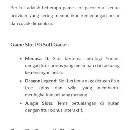
Berikut adalah beberapa game slot gacor dari kedua
provider yang sering memberikan kemenangan besar
dan cocok dimainkan:
Game Slot PG Soft Gacor:
Medusa II:
Slot bertema mitologi Yunani
dengan fitur bonus yang melimpah dan peluang
kemenangan besar.
Dragon Legend:
Slot bertema naga dengan fitur
free spins dan wild yang membantu
meningkatkan peluang menang.
Jungle Slots:
Tema petualangan di hutan
dengan fitur bonus interaktif.