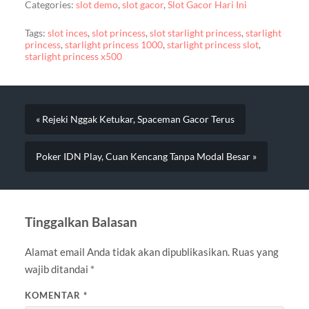
Categories:
slot demo
,
slot gacor
,
Slot Gacor Hari Ini
Tags:
slot inces
,
slot princess
,
slot starlight princess
,
starlight
princess
,
starlight princess 1000
,
starlight princess slot
,
starlight princess x500
« Rejeki Nggak Ketukar, Spaceman Gacor Terus
Poker IDN Play, Cuan Kencang Tanpa Modal Besar »
Tinggalkan Balasan
Alamat email Anda tidak akan dipublikasikan.
Ruas yang
wajib ditandai
*
KOMENTAR
*