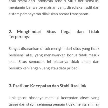
atau resmi dari Indonesia sendiri. Situs berlisensi ini
menjamin bahwa permainan yang disediakan adil dan
sistem pembayaran dilakukan secara transparan.
2. Menghindari Situs Ilegal dan Tidak
Terpercaya
Sangat disarankan untuk menghindari situs yang tidak
berlisensi atau yang menawarkan bonus tidak masuk
akal. Situs semacam ini biasanya tidak aman dan
berisiko kehilangan uang atau data pribadi.
3. Pastikan Kecepatan dan Stabilitas Link
Link gacor biasanya memiliki kecepatan akses yang
tinggi dan stabil, sehingga pemain tidak mengalami lag