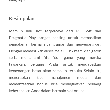
Kesimpulan
Memilih link slot terpercaya dari PG Soft dan
Pragmatic Play sangat penting untuk memastikan
pengalaman bermain yang aman dan menyenangkan.
Dengan memastikan akses melalui link resmi dan gacor,
serta memahami fitur-fitur game yang mereka
tawarkan, peluang Anda untuk mendapatkan
kemenangan besar akan semakin terbuka. Selain itu,
menerapkan tips manajemen modal dan
memanfaatkan bonus bisa meningkatkan peluang
keberhasilan Anda dalam bermain slot online.