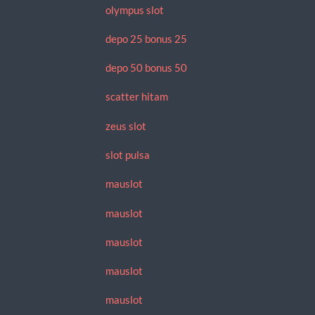
olympus slot
depo 25 bonus 25
depo 50 bonus 50
scatter hitam
zeus slot
slot pulsa
mauslot
mauslot
mauslot
mauslot
mauslot