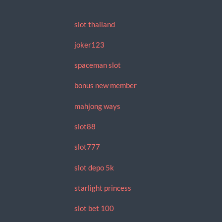
slot thailand
joker123
spaceman slot
bonus new member
mahjong ways
slot88
slot777
slot depo 5k
starlight princess
slot bet 100