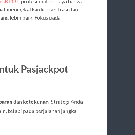
ACKPOT
profesional percaya bahwa
at meningkatkan konsentrasi dan
g lebih baik. Fokus pada
untuk Pasjackpot
baran
dan
ketekunan
. Strategi Anda
in, tetapi pada perjalanan jangka