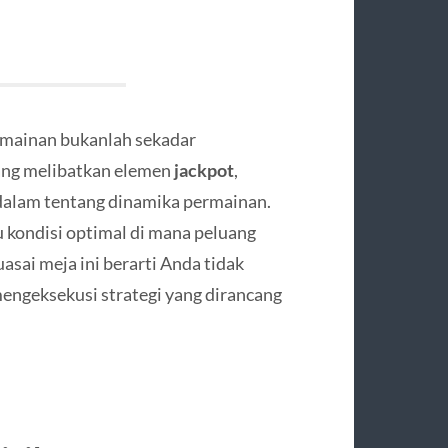
rmainan bukanlah sekadar
ang melibatkan elemen
jackpot
,
lam tentang dinamika permainan.
kondisi optimal di mana peluang
asai meja ini berarti Anda tidak
engeksekusi strategi yang dirancang