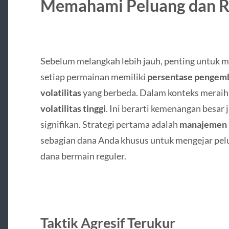
Memahami Peluang dan R
Sebelum melangkah lebih jauh, penting untuk 
setiap permainan memiliki
persentase pengemb
volatilitas
yang berbeda. Dalam konteks meraih
volatilitas tinggi
. Ini berarti kemenangan besar 
signifikan. Strategi pertama adalah
manajemen 
sebagian dana Anda khusus untuk mengejar pelu
dana bermain reguler.
Taktik Agresif Terukur