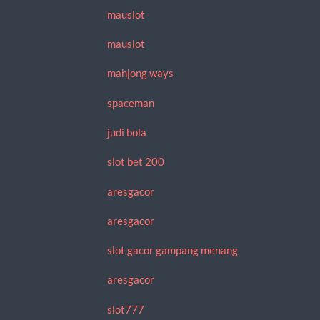
mauslot
mauslot
mahjong ways
spaceman
judi bola
slot bet 200
aresgacor
aresgacor
slot gacor gampang menang
aresgacor
slot777