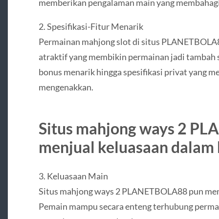
memberikan pengalaman main yang membahagia
2. Spesifikasi-Fitur Menarik
Permainan mahjong slot di situs PLANETBOLA8
atraktif yang membikin permainan jadi tambah 
bonus menarik hingga spesifikasi privat yang 
mengenakkan.
Situs mahjong ways 2 P
menjual keluasaan dalam
3. Keluasaan Main
Situs mahjong ways 2 PLANETBOLA88 pun menj
Pemain mampu secara enteng terhubung permaina