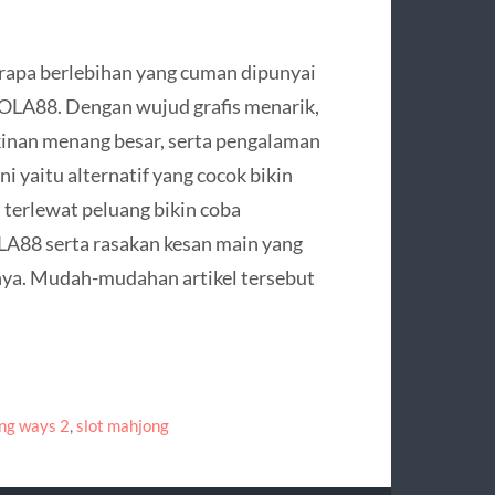
erapa berlebihan yang cuman dipunyai
OLA88. Dengan wujud grafis menarik,
gkinan menang besar, serta pengalaman
i yaitu alternatif yang cocok bikin
 terlewat peluang bikin coba
A88 serta rasakan kesan main yang
nya. Mudah-mudahan artikel tersebut
ng ways 2
,
slot mahjong