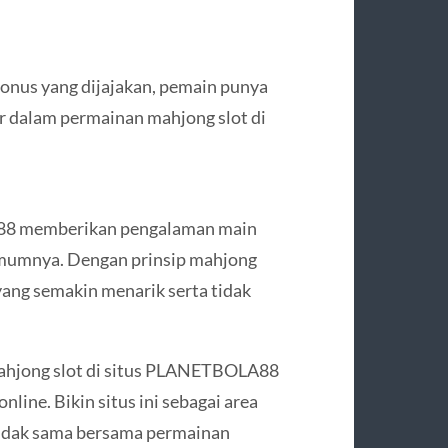
bonus yang dijajakan, pemain punya
 dalam permainan mahjong slot di
A88 memberikan pengalaman main
 umumnya. Dengan prinsip mahjong
ang semakin menarik serta tidak
mahjong slot di situs PLANETBOLA88
online. Bikin situs ini sebagai area
 tidak sama bersama permainan