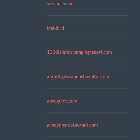
ssb-maesa.id
trakin.id
1000islandscampingresort.com
aaradhyawomenshospital.com
abcdguide.com
achayansrestaurant.com