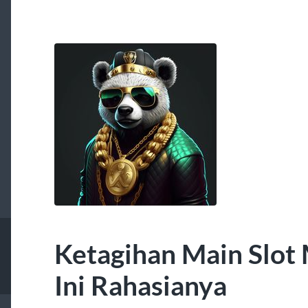
Ketagihan Main Slot
Ini Rahasianya