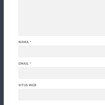
NAMA
*
EMAIL
*
SITUS WEB