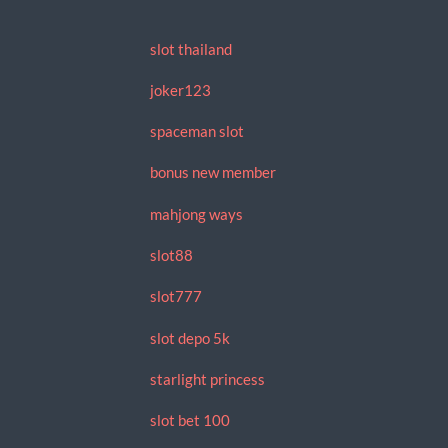
slot thailand
joker123
spaceman slot
bonus new member
mahjong ways
slot88
slot777
slot depo 5k
starlight princess
slot bet 100