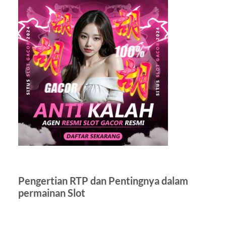
Pengertian RTP dan Pentingnya dalam
permainan Slot