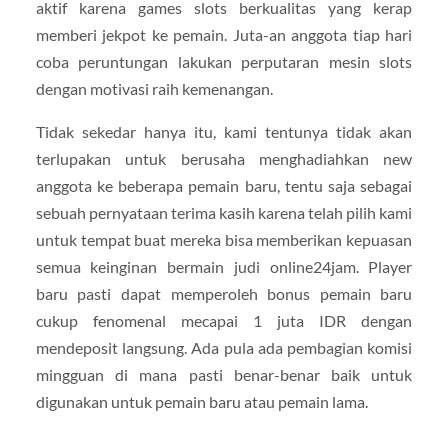
aktif karena games slots berkualitas yang kerap
memberi jekpot ke pemain. Juta-an anggota tiap hari
coba peruntungan lakukan perputaran mesin slots
dengan motivasi raih kemenangan.
Tidak sekedar hanya itu, kami tentunya tidak akan
terlupakan untuk berusaha menghadiahkan new
anggota ke beberapa pemain baru, tentu saja sebagai
sebuah pernyataan terima kasih karena telah pilih kami
untuk tempat buat mereka bisa memberikan kepuasan
semua keinginan bermain judi online24jam. Player
baru pasti dapat memperoleh bonus pemain baru
cukup fenomenal mecapai 1 juta IDR dengan
mendeposit langsung. Ada pula ada pembagian komisi
mingguan di mana pasti benar-benar baik untuk
digunakan untuk pemain baru atau pemain lama.