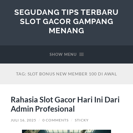
SEGUDANG TIPS TERBARU
SLOT GACOR GAMPANG
MENANG
SHOW MENU
TAG:
SLOT BONUS NEW MEMBER 100 DI AWAL
Rahasia Slot Gacor Hari Ini Dari
Admin Profesional
JULI 16, 2025
/
0 COMMENTS
/
STICKY