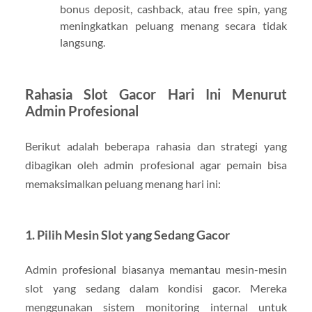
bonus deposit, cashback, atau free spin, yang
meningkatkan peluang menang secara tidak
langsung.
Rahasia Slot Gacor Hari Ini Menurut
Admin Profesional
Berikut adalah beberapa rahasia dan strategi yang
dibagikan oleh admin profesional agar pemain bisa
memaksimalkan peluang menang hari ini:
1. Pilih Mesin Slot yang Sedang Gacor
Admin profesional biasanya memantau mesin-mesin
slot yang sedang dalam kondisi gacor. Mereka
menggunakan sistem monitoring internal untuk