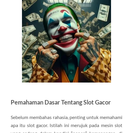
Pemahaman Dasar Tentang Slot Gacor
Sebelum membahas rahasia, penting untuk memahami
apa itu slot gacor. Istilah ini merujuk pada mesin slot