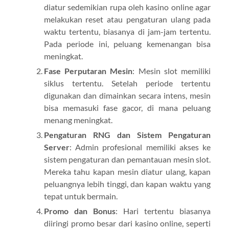
diatur sedemikian rupa oleh kasino online agar
melakukan reset atau pengaturan ulang pada
waktu tertentu, biasanya di jam-jam tertentu.
Pada periode ini, peluang kemenangan bisa
meningkat.
Fase Perputaran Mesin
: Mesin slot memiliki
siklus tertentu. Setelah periode tertentu
digunakan dan dimainkan secara intens, mesin
bisa memasuki fase gacor, di mana peluang
menang meningkat.
Pengaturan RNG dan Sistem Pengaturan
Server
: Admin profesional memiliki akses ke
sistem pengaturan dan pemantauan mesin slot.
Mereka tahu kapan mesin diatur ulang, kapan
peluangnya lebih tinggi, dan kapan waktu yang
tepat untuk bermain.
Promo dan Bonus
: Hari tertentu biasanya
diiringi promo besar dari kasino online, seperti