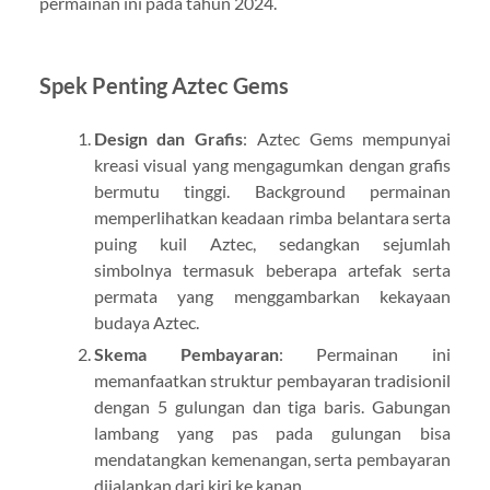
permainan ini pada tahun 2024.
Spek Penting Aztec Gems
Design dan Grafis
: Aztec Gems mempunyai
kreasi visual yang mengagumkan dengan grafis
bermutu tinggi. Background permainan
memperlihatkan keadaan rimba belantara serta
puing kuil Aztec, sedangkan sejumlah
simbolnya termasuk beberapa artefak serta
permata yang menggambarkan kekayaan
budaya Aztec.
Skema Pembayaran
: Permainan ini
memanfaatkan struktur pembayaran tradisionil
dengan 5 gulungan dan tiga baris. Gabungan
lambang yang pas pada gulungan bisa
mendatangkan kemenangan, serta pembayaran
dijalankan dari kiri ke kanan.