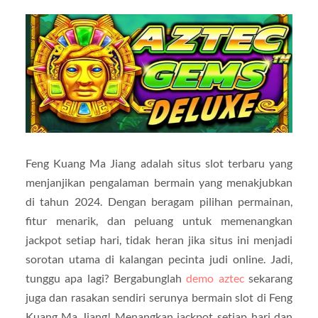
Feng Kuang Ma Jiang adalah situs slot terbaru yang
menjanjikan pengalaman bermain yang menakjubkan
di tahun 2024. Dengan beragam pilihan permainan,
fitur menarik, dan peluang untuk memenangkan
jackpot setiap hari, tidak heran jika situs ini menjadi
sorotan utama di kalangan pecinta judi online. Jadi,
tunggu apa lagi? Bergabunglah
demo aztec
sekarang
juga dan rasakan sendiri serunya bermain slot di Feng
Kuang Ma Jiang! Menangkan jackpot setiap hari dan