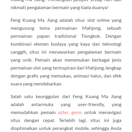
nikmati pengalaman bermain yang tiada duanya!
Feng Kuang Ma Jiang adalah situs slot online yang
mengusung tema permainan Mahjong, sebuah
permainan papan tradisional Tiongkok. Dengan
kombinasi elemen budaya yang kaya dan teknologi
canggih, situs ini menawarkan pengalaman bermain
yang unik. Pemain akan menemukan berbagai jenis
permainan slot yang terinspirasi dari Mahjong, lengkap
dengan grafis yang memukau, animasi halus, dan efek
suara yang mendebarkan.
Salah satu keunggulan dari Feng Kuang Ma Jiang
adalah antarmuka yang user-friendly, yang
memudahkan pemain
aztec gems
untuk menavigasi
situs dengan cepat. Terlebih lagi, situs ini juga
dioptimalkan untuk perangkat mobile, sehingga Anda