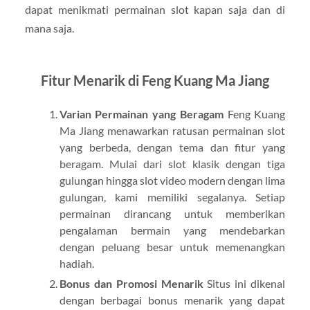
dapat menikmati permainan slot kapan saja dan di
mana saja.
Fitur Menarik di Feng Kuang Ma Jiang
Varian Permainan yang Beragam
Feng Kuang
Ma Jiang menawarkan ratusan permainan slot
yang berbeda, dengan tema dan fitur yang
beragam. Mulai dari slot klasik dengan tiga
gulungan hingga slot video modern dengan lima
gulungan, kami memiliki segalanya. Setiap
permainan dirancang untuk memberikan
pengalaman bermain yang mendebarkan
dengan peluang besar untuk memenangkan
hadiah.
Bonus dan Promosi Menarik
Situs ini dikenal
dengan berbagai bonus menarik yang dapat