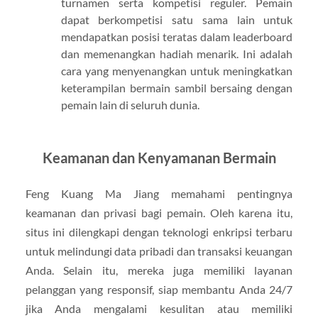
turnamen serta kompetisi reguler. Pemain
dapat berkompetisi satu sama lain untuk
mendapatkan posisi teratas dalam leaderboard
dan memenangkan hadiah menarik. Ini adalah
cara yang menyenangkan untuk meningkatkan
keterampilan bermain sambil bersaing dengan
pemain lain di seluruh dunia.
Keamanan dan Kenyamanan Bermain
Feng Kuang Ma Jiang memahami pentingnya
keamanan dan privasi bagi pemain. Oleh karena itu,
situs ini dilengkapi dengan teknologi enkripsi terbaru
untuk melindungi data pribadi dan transaksi keuangan
Anda. Selain itu, mereka juga memiliki layanan
pelanggan yang responsif, siap membantu Anda 24/7
jika Anda mengalami kesulitan atau memiliki