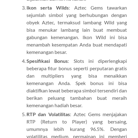
Ikon serta Wilds
: Aztec Gems tawarkan
sejumlah simbol yang berhubungan dengan
obyek Aztec, termaksud lambang Wild yang
bisa menukar lambang lain buat membuat
gabungan kemenangan. Ikon Wild ini bisa
menambah kesempatan Anda buat mendapati
kemenangan besar.
Spesifikasi Bonus
: Slots ini diperlengkapi
beberapa fitur bonus seperti perputaran gratis
dan multipliers yang bisa menaikkan
kemenangan Anda. Spek bonus ini bisa
diaktifkan lewat beberapa simbol tersendiri dan
berikan peluang tambahan buat meraih
kemenangan hadiah besar.
RTP dan Volatilitas
: Aztec Gems menjajakan
RTP (Return to Player) yang bersaing,
umumnya lebih kurang 96.5%. Dengan
volatilitas medium, permainan ini memberi