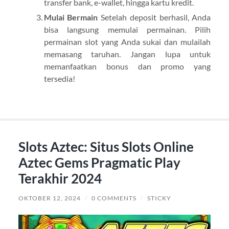
transfer bank, e-wallet, hingga kartu kredit.
Mulai Bermain
Setelah deposit berhasil, Anda
bisa langsung memulai permainan. Pilih
permainan slot yang Anda sukai dan mulailah
memasang taruhan. Jangan lupa untuk
memanfaatkan bonus dan promo yang
tersedia!
Slots Aztec: Situs Slots Online
Aztec Gems Pragmatic Play
Terakhir 2024
OKTOBER 12, 2024
/
0 COMMENTS
/
STICKY