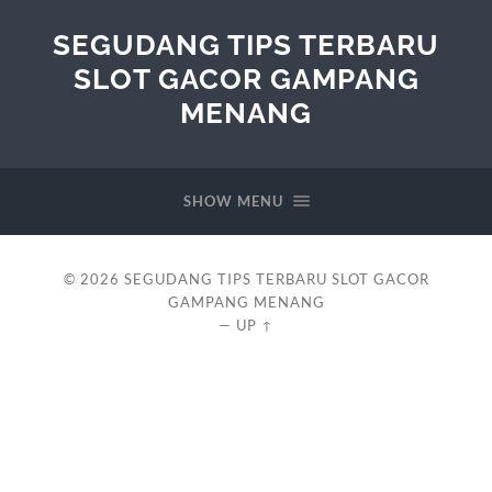
SEGUDANG TIPS TERBARU
SLOT GACOR GAMPANG
MENANG
SHOW MENU
© 2026
SEGUDANG TIPS TERBARU SLOT GACOR
GAMPANG MENANG
—
UP ↑