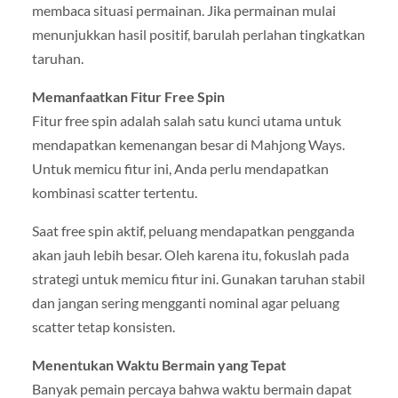
membaca situasi permainan. Jika permainan mulai
menunjukkan hasil positif, barulah perlahan tingkatkan
taruhan.
Memanfaatkan Fitur Free Spin
Fitur free spin adalah salah satu kunci utama untuk
mendapatkan kemenangan besar di Mahjong Ways.
Untuk memicu fitur ini, Anda perlu mendapatkan
kombinasi scatter tertentu.
Saat free spin aktif, peluang mendapatkan pengganda
akan jauh lebih besar. Oleh karena itu, fokuslah pada
strategi untuk memicu fitur ini. Gunakan taruhan stabil
dan jangan sering mengganti nominal agar peluang
scatter tetap konsisten.
Menentukan Waktu Bermain yang Tepat
Banyak pemain percaya bahwa waktu bermain dapat