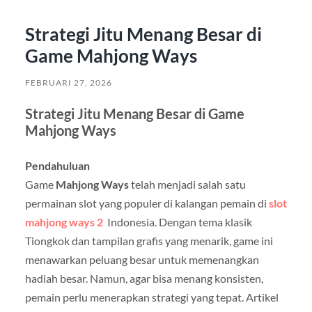
Strategi Jitu Menang Besar di
Game Mahjong Ways
FEBRUARI 27, 2026
Strategi Jitu Menang Besar di Game
Mahjong Ways
Pendahuluan
Game
Mahjong Ways
telah menjadi salah satu
permainan slot yang populer di kalangan pemain di
slot
mahjong ways 2
Indonesia. Dengan tema klasik
Tiongkok dan tampilan grafis yang menarik, game ini
menawarkan peluang besar untuk memenangkan
hadiah besar. Namun, agar bisa menang konsisten,
pemain perlu menerapkan strategi yang tepat. Artikel