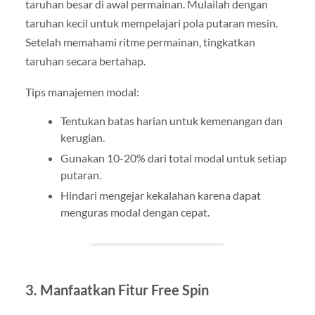
taruhan besar di awal permainan. Mulailah dengan
taruhan kecil untuk mempelajari pola putaran mesin.
Setelah memahami ritme permainan, tingkatkan
taruhan secara bertahap.
Tips manajemen modal:
Tentukan batas harian untuk kemenangan dan
kerugian.
Gunakan 10-20% dari total modal untuk setiap
putaran.
Hindari mengejar kekalahan karena dapat
menguras modal dengan cepat.
3. Manfaatkan Fitur Free Spin