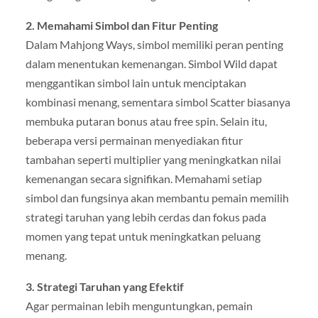
2. Memahami Simbol dan Fitur Penting
Dalam Mahjong Ways, simbol memiliki peran penting
dalam menentukan kemenangan. Simbol Wild dapat
menggantikan simbol lain untuk menciptakan
kombinasi menang, sementara simbol Scatter biasanya
membuka putaran bonus atau free spin. Selain itu,
beberapa versi permainan menyediakan fitur
tambahan seperti multiplier yang meningkatkan nilai
kemenangan secara signifikan. Memahami setiap
simbol dan fungsinya akan membantu pemain memilih
strategi taruhan yang lebih cerdas dan fokus pada
momen yang tepat untuk meningkatkan peluang
menang.
3. Strategi Taruhan yang Efektif
Agar permainan lebih menguntungkan, pemain