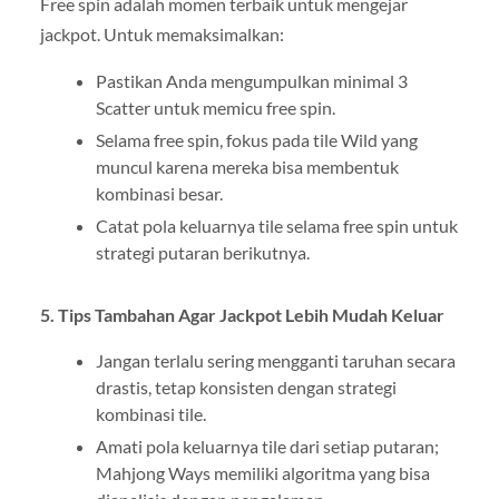
Free spin adalah momen terbaik untuk mengejar
jackpot. Untuk memaksimalkan:
Pastikan Anda mengumpulkan minimal 3
Scatter untuk memicu free spin.
Selama free spin, fokus pada tile Wild yang
muncul karena mereka bisa membentuk
kombinasi besar.
Catat pola keluarnya tile selama free spin untuk
strategi putaran berikutnya.
5. Tips Tambahan Agar Jackpot Lebih Mudah Keluar
Jangan terlalu sering mengganti taruhan secara
drastis, tetap konsisten dengan strategi
kombinasi tile.
Amati pola keluarnya tile dari setiap putaran;
Mahjong Ways memiliki algoritma yang bisa