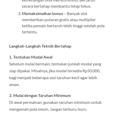
secara bertahap membantu tetap fokus.
Memaksimalkan bonus
– Banyak slot
memberikan putaran gratis atau multiplier
ketika pemain bertaruh lebih tinggi setelah pola
tertentu.
Langkah-Langkah Teknik Bertahap
1. Tentukan Modal Awal
Sebelum mulai bermain, tentukan jumlah modal yang
siap dipakai. Misalnya, jika modal tersedia Rp50.000,
bagi menjadi beberapa sesi taruhan kecil agar lebih
aman.
2. Mulai dengan Taruhan Minimum
Di awal permainan, gunakan taruhan minimum untuk
mengamati pola mesin. Jangan terburu-buru