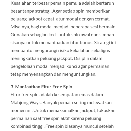
Kesalahan terbesar pemain pemula adalah bertaruh
besar tanpa strategi. Agar setiap spin memberikan
peluang jackpot cepat, atur modal dengan cermat.
Misalnya, bagi modal menjadi beberapa sesi bermain.
Gunakan sebagian kecil untuk spin awal dan simpan
sisanya untuk memanfaatkan fitur bonus. Strategi ini
membantu mengurangi risiko kekalahan sekaligus
meningkatkan peluang jackpot. Disiplin dalam
pengelolaan modal menjadi kunci agar permainan
tetap menyenangkan dan menguntungkan.
3. Manfaatkan Fitur Free Spin
Fitur free spin adalah kesempatan emas dalam
Mahjong Ways. Banyak pemain sering melewatkan
momen ini. Untuk memaksimalkan jackpot, fokuskan
permainan saat free spin aktif karena peluang
kombinasi tinggi. Free spin biasanya muncul setelah