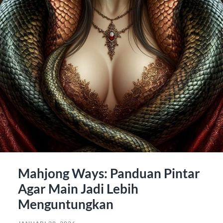
Mahjong Ways: Panduan Pintar
Agar Main Jadi Lebih
Menguntungkan