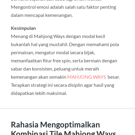
Mengontrol emosi adalah salah satu faktor penting
dalam mencapai kemenangan.
Kesimpulan
Menang di Mahjong Ways dengan modal kecil
bukanlah hal yang mustahil. Dengan memahami pola
permainan, mengatur modal secara bijak,
memanfaatkan fitur free spin, serta bermain dengan
sabar dan konsisten, peluang untuk meraih
kemenangan akan semakin
MAHJONG WAYS
besar.
Terapkan strategi ini secara disiplin agar hasil yang
didapatkan lebih maksimal.
Rahasia Mengoptimalkan
Kombinasi Tile Mahjong Ways