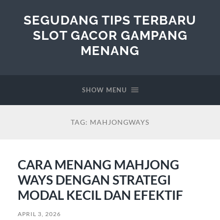
SEGUDANG TIPS TERBARU
SLOT GACOR GAMPANG
MENANG
SHOW MENU
TAG:
MAHJONGWAYS
CARA MENANG MAHJONG
WAYS DENGAN STRATEGI
MODAL KECIL DAN EFEKTIF
APRIL 3, 2026