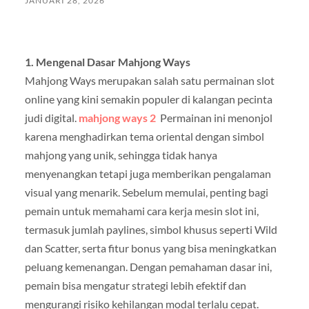
JANUARI 28, 2026
1. Mengenal Dasar Mahjong Ways
Mahjong Ways merupakan salah satu permainan slot
online yang kini semakin populer di kalangan pecinta
judi digital.
mahjong ways 2
Permainan ini menonjol
karena menghadirkan tema oriental dengan simbol
mahjong yang unik, sehingga tidak hanya
menyenangkan tetapi juga memberikan pengalaman
visual yang menarik. Sebelum memulai, penting bagi
pemain untuk memahami cara kerja mesin slot ini,
termasuk jumlah paylines, simbol khusus seperti Wild
dan Scatter, serta fitur bonus yang bisa meningkatkan
peluang kemenangan. Dengan pemahaman dasar ini,
pemain bisa mengatur strategi lebih efektif dan
mengurangi risiko kehilangan modal terlalu cepat.