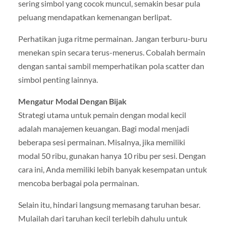
sering simbol yang cocok muncul, semakin besar pula
peluang mendapatkan kemenangan berlipat.
Perhatikan juga ritme permainan. Jangan terburu-buru
menekan spin secara terus-menerus. Cobalah bermain
dengan santai sambil memperhatikan pola scatter dan
simbol penting lainnya.
Mengatur Modal Dengan Bijak
Strategi utama untuk pemain dengan modal kecil
adalah manajemen keuangan. Bagi modal menjadi
beberapa sesi permainan. Misalnya, jika memiliki
modal 50 ribu, gunakan hanya 10 ribu per sesi. Dengan
cara ini, Anda memiliki lebih banyak kesempatan untuk
mencoba berbagai pola permainan.
Selain itu, hindari langsung memasang taruhan besar.
Mulailah dari taruhan kecil terlebih dahulu untuk