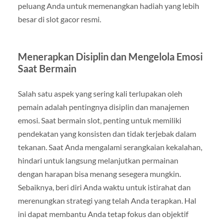
peluang Anda untuk memenangkan hadiah yang lebih
besar di slot gacor resmi.
Menerapkan Disiplin dan Mengelola Emosi
Saat Bermain
Salah satu aspek yang sering kali terlupakan oleh
pemain adalah pentingnya disiplin dan manajemen
emosi. Saat bermain slot, penting untuk memiliki
pendekatan yang konsisten dan tidak terjebak dalam
tekanan. Saat Anda mengalami serangkaian kekalahan,
hindari untuk langsung melanjutkan permainan
dengan harapan bisa menang sesegera mungkin.
Sebaiknya, beri diri Anda waktu untuk istirahat dan
merenungkan strategi yang telah Anda terapkan. Hal
ini dapat membantu Anda tetap fokus dan objektif