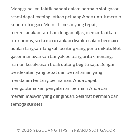
Menggunakan taktik handal dalam bermain slot gacor
resmi dapat meningkatkan peluang Anda untuk meraih
keberuntungan. Memilih mesin yang tepat,
merencanakan taruhan dengan bijak, memanfaatkan
fitur bonus, serta menerapkan disiplin dalam bermain
adalah langkah-langkah penting yang perlu diikuti. Slot
gacor menawarkan banyak peluang untuk menang,
namun kesuksesan tidak datang begitu saja. Dengan
pendekatan yang tepat dan pemahaman yang
mendalam tentang permainan, Anda dapat
mengoptimalkan pengalaman bermain Anda dan
meraih maxwin yang diinginkan. Selamat bermain dan
semoga sukses!
© 2026
SEGUDANG TIPS TERBARU SLOT GACOR