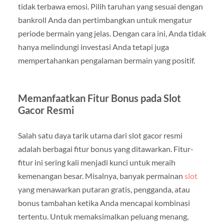
tidak terbawa emosi. Pilih taruhan yang sesuai dengan
bankroll Anda dan pertimbangkan untuk mengatur
periode bermain yang jelas. Dengan cara ini, Anda tidak
hanya melindungi investasi Anda tetapi juga
mempertahankan pengalaman bermain yang positif.
Memanfaatkan Fitur Bonus pada Slot
Gacor Resmi
Salah satu daya tarik utama dari slot gacor resmi
adalah berbagai fitur bonus yang ditawarkan. Fitur-
fitur ini sering kali menjadi kunci untuk meraih
kemenangan besar. Misalnya, banyak permainan
slot
yang menawarkan putaran gratis, pengganda, atau
bonus tambahan ketika Anda mencapai kombinasi
tertentu. Untuk memaksimalkan peluang menang,