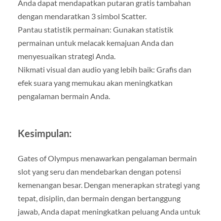
Anda dapat mendapatkan putaran gratis tambahan
dengan mendaratkan 3 simbol Scatter.
Pantau statistik permainan: Gunakan statistik
permainan untuk melacak kemajuan Anda dan
menyesuaikan strategi Anda.
Nikmati visual dan audio yang lebih baik: Grafis dan
efek suara yang memukau akan meningkatkan
pengalaman bermain Anda.
Kesimpulan:
Gates of Olympus menawarkan pengalaman bermain
slot yang seru dan mendebarkan dengan potensi
kemenangan besar. Dengan menerapkan strategi yang
tepat, disiplin, dan bermain dengan bertanggung
jawab, Anda dapat meningkatkan peluang Anda untuk