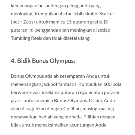
kemenangan besar dengan pengganda yang
meningkat. Kumpulkan 4 atau lebih simbol Scatter
(petir Zeus) untuk memicu 15 putaran gratis. Di
putaran ini, pengganda akan meningkat di setiap
Tumbling Reels dan tidak disetel ulang.
4. Bidik Bonus Olympus:
Bonus Olympus adalah kesempatan Anda untuk
memenangkan jackpot fantastis. Kumpulkan 600 bola
berwarna-warni selama putaran reguler atau putaran
gratis untuk memicu Bonus Olympus. Di sini, Anda
akan disuguhkan dengan 4 pilihan, masing-masing
menawarkan hadiah yang berbeda. Pilihlah dengan
bijak untuk memaksimalkan keuntungan Anda.