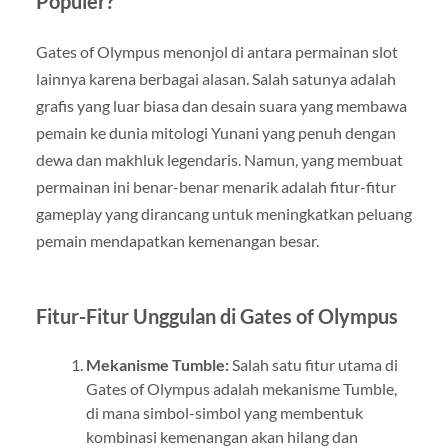
Populer?
Gates of Olympus menonjol di antara permainan slot
lainnya karena berbagai alasan. Salah satunya adalah
grafis yang luar biasa dan desain suara yang membawa
pemain ke dunia mitologi Yunani yang penuh dengan
dewa dan makhluk legendaris. Namun, yang membuat
permainan ini benar-benar menarik adalah fitur-fitur
gameplay yang dirancang untuk meningkatkan peluang
pemain mendapatkan kemenangan besar.
Fitur-Fitur Unggulan di Gates of Olympus
Mekanisme Tumble:
Salah satu fitur utama di
Gates of Olympus adalah mekanisme Tumble,
di mana simbol-simbol yang membentuk
kombinasi kemenangan akan hilang dan