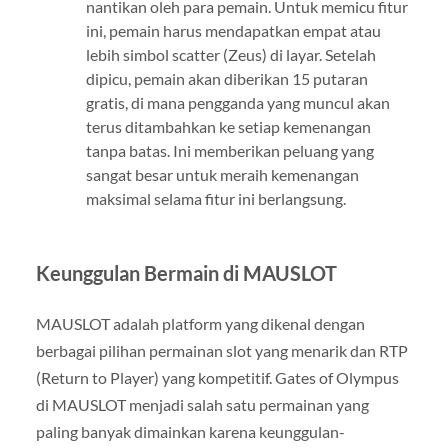
nantikan oleh para pemain. Untuk memicu fitur
ini, pemain harus mendapatkan empat atau
lebih simbol scatter (Zeus) di layar. Setelah
dipicu, pemain akan diberikan 15 putaran
gratis, di mana pengganda yang muncul akan
terus ditambahkan ke setiap kemenangan
tanpa batas. Ini memberikan peluang yang
sangat besar untuk meraih kemenangan
maksimal selama fitur ini berlangsung.
Keunggulan Bermain di MAUSLOT
MAUSLOT adalah platform yang dikenal dengan
berbagai pilihan permainan slot yang menarik dan RTP
(Return to Player) yang kompetitif. Gates of Olympus
di MAUSLOT menjadi salah satu permainan yang
paling banyak dimainkan karena keunggulan-