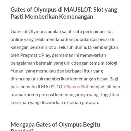
Gates of Olympus di MAUSLOT: Slot yang
Pasti Memberikan Kemenangan
Gates of Olympus adalah salah satu permainan slot
online yang telah mendapatkan popularitas besar di
kalangan pemain slot di seluruh dunia. Dikembangkan
oleh Pragmatic Play, permainan ini menawarkan
pengalaman bermain yang unik dengan tema mitologi
Yunani yang memukau dan berbagai fitur yang
dirancang untuk memberikan kemenangan besar. Bagi
para pemain di MAUSLOT,
Olymus Slot
menjadi pilihan
utama karena potensi kemenangannya yang tinggi dan
keseruan yang ditawarkan di setiap putaran.
Mengapa Gates of Olympus Begitu