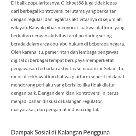
Di balik popularitasnya, Clickbet88 juga tidak lepas
dari berbagai kontroversi, terutama yang berkaitan
dengan regulasi dan legalitas aktivitasnya di sejumlah
wilayah. Banyak pihak menyoroti bahwa platform yang
berkaitan dengan aktivitas taruhan daring sering
berada dalam area abu-abu hukum di beberapa negara.
Oleh karena itu, pemerintah dan lembaga pengawas
digital di berbagai tempat berupaya memperketat
pengawasan terhadap aktivitas semacam ini. Selain itu,
muncul kekhawatiran bahwa platform seperti ini dapat
mendorong perilaku yang berisiko jika tidak diatur
dengan baik. Dengan demikian, kontroversi ini terus
menjadi bahan diskusi di kalangan regulator,
masyarakat, dan pengamat industri digital.
Dampak Sosial di Kalangan Pengguna