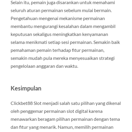
Selain itu, pemain juga disarankan untuk memahami
seluruh aturan permainan sebelum mulai bermain.
Pengetahuan mengenai mekanisme permainan
membantu mengurangi kesalahan dalam mengambil
keputusan sekaligus meningkatkan kenyamanan
selama menikmati setiap sesi permainan. Semakin baik
pemahaman pemain terhadap fitur permainan,
semakin mudah pula mereka menyesuaikan strategi
pengelolaan anggaran dan waktu.
Kesimpulan
Clickbet88 Slot menjadi salah satu pilihan yang dikenal
oleh penggemar permainan slot digital karena
menawarkan beragam pilihan permainan dengan tema
dan fitur yang menarik. Namun, memilih permainan