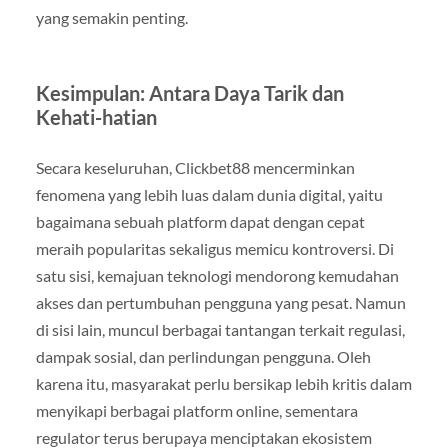
yang semakin penting.
Kesimpulan: Antara Daya Tarik dan
Kehati-hatian
Secara keseluruhan, Clickbet88 mencerminkan
fenomena yang lebih luas dalam dunia digital, yaitu
bagaimana sebuah platform dapat dengan cepat
meraih popularitas sekaligus memicu kontroversi. Di
satu sisi, kemajuan teknologi mendorong kemudahan
akses dan pertumbuhan pengguna yang pesat. Namun
di sisi lain, muncul berbagai tantangan terkait regulasi,
dampak sosial, dan perlindungan pengguna. Oleh
karena itu, masyarakat perlu bersikap lebih kritis dalam
menyikapi berbagai platform online, sementara
regulator terus berupaya menciptakan ekosistem