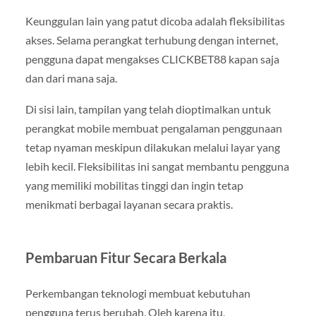
Keunggulan lain yang patut dicoba adalah fleksibilitas
akses. Selama perangkat terhubung dengan internet,
pengguna dapat mengakses CLICKBET88 kapan saja
dan dari mana saja.
Di sisi lain, tampilan yang telah dioptimalkan untuk
perangkat mobile membuat pengalaman penggunaan
tetap nyaman meskipun dilakukan melalui layar yang
lebih kecil. Fleksibilitas ini sangat membantu pengguna
yang memiliki mobilitas tinggi dan ingin tetap
menikmati berbagai layanan secara praktis.
Pembaruan Fitur Secara Berkala
Perkembangan teknologi membuat kebutuhan
pengguna terus berubah. Oleh karena itu,