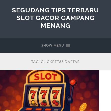
SEGUDANG TIPS TERBARU
SLOT GACOR GAMPANG
MENANG
SHOW MENU
TAG:
CLICKBET88 DAFTAR