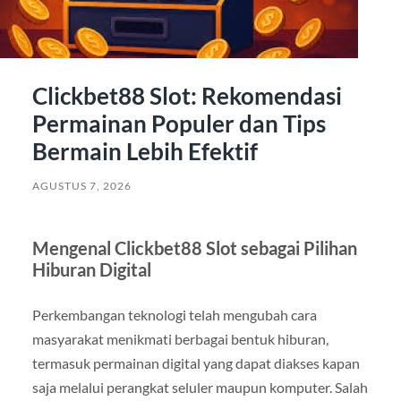
Clickbet88 Slot: Rekomendasi
Permainan Populer dan Tips
Bermain Lebih Efektif
AGUSTUS 7, 2026
Mengenal Clickbet88 Slot sebagai Pilihan
Hiburan Digital
Perkembangan teknologi telah mengubah cara
masyarakat menikmati berbagai bentuk hiburan,
termasuk permainan digital yang dapat diakses kapan
saja melalui perangkat seluler maupun komputer. Salah