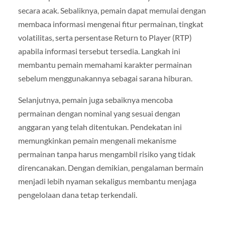
secara acak. Sebaliknya, pemain dapat memulai dengan
membaca informasi mengenai fitur permainan, tingkat
volatilitas, serta persentase Return to Player (RTP)
apabila informasi tersebut tersedia. Langkah ini
membantu pemain memahami karakter permainan
sebelum menggunakannya sebagai sarana hiburan.
Selanjutnya, pemain juga sebaiknya mencoba
permainan dengan nominal yang sesuai dengan
anggaran yang telah ditentukan. Pendekatan ini
memungkinkan pemain mengenali mekanisme
permainan tanpa harus mengambil risiko yang tidak
direncanakan. Dengan demikian, pengalaman bermain
menjadi lebih nyaman sekaligus membantu menjaga
pengelolaan dana tetap terkendali.