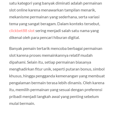
satu kategori yang banyak diminati adalah permainan
slot online karena menawarkan tampilan menarik,
mekanisme permainan yang sederhana, serta variasi
tema yang sangat beragam. Dalam konteks tersebut,
clickbet88 slot
sering menjadi salah satu nama yang
dikenal oleh para pencari hiburan digital.
Banyak pemain tertarik mencoba berbagai permainan
slot karena proses memainkannya relatif mudah
dipahami. Selain itu, setiap permainan biasanya
menghadirkan fitur unik, seperti putaran bonus, simbol
khusus, hingga pengganda kemenangan yang membuat
pengalaman bermain terasa lebih dinamis. Oleh karena
itu, memilih permainan yang sesuai dengan preferensi
pribadi menjadi langkah awal yang penting sebelum
mulai bermain.