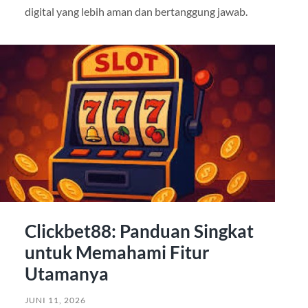
digital yang lebih aman dan bertanggung jawab.
Clickbet88: Panduan Singkat
untuk Memahami Fitur
Utamanya
JUNI 11, 2026