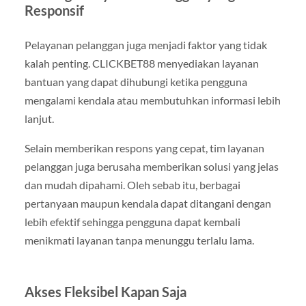
Responsif
Pelayanan pelanggan juga menjadi faktor yang tidak
kalah penting. CLICKBET88 menyediakan layanan
bantuan yang dapat dihubungi ketika pengguna
mengalami kendala atau membutuhkan informasi lebih
lanjut.
Selain memberikan respons yang cepat, tim layanan
pelanggan juga berusaha memberikan solusi yang jelas
dan mudah dipahami. Oleh sebab itu, berbagai
pertanyaan maupun kendala dapat ditangani dengan
lebih efektif sehingga pengguna dapat kembali
menikmati layanan tanpa menunggu terlalu lama.
Akses Fleksibel Kapan Saja