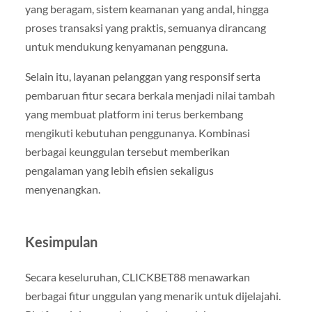
yang beragam, sistem keamanan yang andal, hingga
proses transaksi yang praktis, semuanya dirancang
untuk mendukung kenyamanan pengguna.
Selain itu, layanan pelanggan yang responsif serta
pembaruan fitur secara berkala menjadi nilai tambah
yang membuat platform ini terus berkembang
mengikuti kebutuhan penggunanya. Kombinasi
berbagai keunggulan tersebut memberikan
pengalaman yang lebih efisien sekaligus
menyenangkan.
Kesimpulan
Secara keseluruhan, CLICKBET88 menawarkan
berbagai fitur unggulan yang menarik untuk dijelajahi.