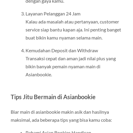
dengan gaya kamu.
Layanan Pelanggan 24 Jam
Kalau ada masalah atau pertanyaan, customer
service siap bantu kapan aja. Ini penting banget
buat bikin kamu nyaman selama main.
Kemudahan Deposit dan Withdraw
Transaksi cepat dan aman jadi nilai plus yang
bikin banyak pemain nyaman main di
Asianbookie.
Tips Jitu Bermain di Asianbookie
Biar main di asianbookie makin asik dan hasilnya
maksimal, ada beberapa tips yang bisa kamu coba:
Pahami Asian Bookies Handicap