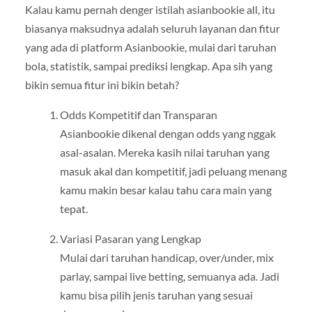
Kalau kamu pernah denger istilah asianbookie all, itu
biasanya maksudnya adalah seluruh layanan dan fitur
yang ada di platform Asianbookie, mulai dari taruhan
bola, statistik, sampai prediksi lengkap. Apa sih yang
bikin semua fitur ini bikin betah?
Odds Kompetitif dan Transparan
Asianbookie dikenal dengan odds yang nggak
asal-asalan. Mereka kasih nilai taruhan yang
masuk akal dan kompetitif, jadi peluang menang
kamu makin besar kalau tahu cara main yang
tepat.
Variasi Pasaran yang Lengkap
Mulai dari taruhan handicap, over/under, mix
parlay, sampai live betting, semuanya ada. Jadi
kamu bisa pilih jenis taruhan yang sesuai