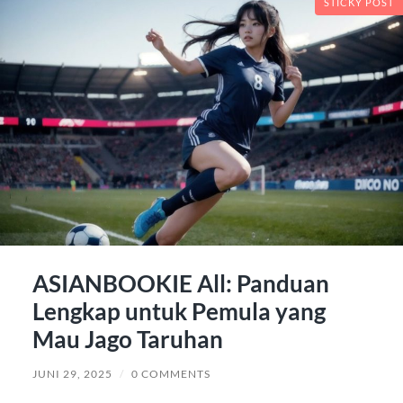
STICKY POST
ASIANBOOKIE All: Panduan
Lengkap untuk Pemula yang
Mau Jago Taruhan
JUNI 29, 2025
/
0 COMMENTS