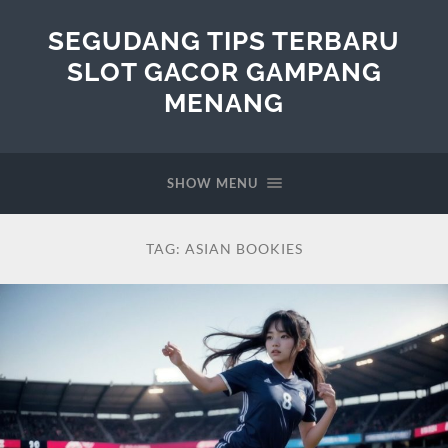
SEGUDANG TIPS TERBARU
SLOT GACOR GAMPANG
MENANG
SHOW MENU
TAG:
ASIAN BOOKIES