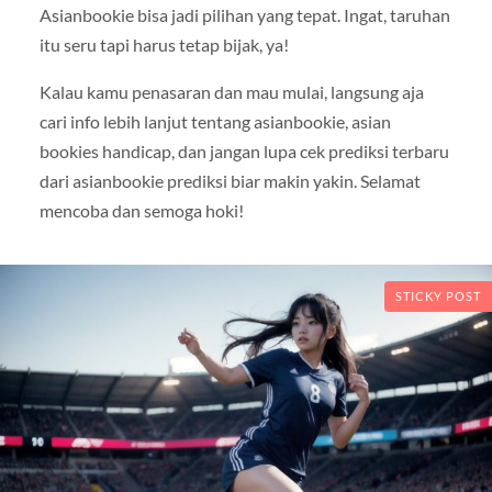
Asianbookie bisa jadi pilihan yang tepat. Ingat, taruhan
itu seru tapi harus tetap bijak, ya!
Kalau kamu penasaran dan mau mulai, langsung aja
cari info lebih lanjut tentang asianbookie, asian
bookies handicap, dan jangan lupa cek prediksi terbaru
dari asianbookie prediksi biar makin yakin. Selamat
mencoba dan semoga hoki!
STICKY POST