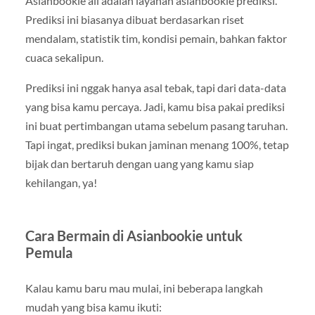
Asianbookie all adalah layanan asianbookie prediksi.
Prediksi ini biasanya dibuat berdasarkan riset
mendalam, statistik tim, kondisi pemain, bahkan faktor
cuaca sekalipun.
Prediksi ini nggak hanya asal tebak, tapi dari data-data
yang bisa kamu percaya. Jadi, kamu bisa pakai prediksi
ini buat pertimbangan utama sebelum pasang taruhan.
Tapi ingat, prediksi bukan jaminan menang 100%, tetap
bijak dan bertaruh dengan uang yang kamu siap
kehilangan, ya!
Cara Bermain di Asianbookie untuk
Pemula
Kalau kamu baru mau mulai, ini beberapa langkah
mudah yang bisa kamu ikuti: