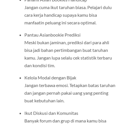
Jangan cuma ikut taruhan biasa. Pelajari dulu
cara kerja handicap supaya kamu bisa
manfaatin peluang ini secara optimal.
Pantau Asianbookie Prediksi
Meski bukan jaminan, prediksi dari para ahli
bisa jadi bahan pertimbangan buat taruhan
kamu. Jangan lupa selalu cek statistik terbaru
dan kondisi tim.
Kelola Modal dengan Bijak
Jangan terbawa emosi. Tetapkan batas taruhan
dan jangan pernah pakai uang yang penting
buat kebutuhan lain.
Ikut Diskusi dan Komunitas
Banyak forum dan grup di mana kamu bisa