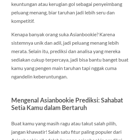
keuntungan atau kerugian gol sebagai penyeimbang
peluang menang, biar taruhan jadi lebih seru dan
kompetitif.
Kenapa banyak orang suka Asianbookie? Karena
sistemnya unik dan adil, jadi peluang menang lebih
merata. Selain itu, prediksi dan analisa yang mereka
sediakan cukup terpercaya, jadi bisa bantu banget buat
kamu yang pengen main taruhan tapi nggak cuma
ngandelin keberuntungan.
Mengenal Asianbookie Prediksi: Sahabat
Setia Kamu dalam Bertaruh
Buat kamu yang masih ragu atau takut salah pilih,
jangan khawatir! Salah satu fitur paling populer dari