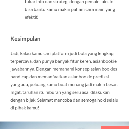
tukar info dan strategi dengan pemain lain. Ini
bisa bantu kamu makin paham cara main yang
efektif.
Kesimpulan
Jadi, kalau kamu cari platform judi bola yang lengkap,
terpercaya, dan punya banyak fitur keren, asianbookie
jawabannya. Dengan memahami konsep asian bookies
handicap dan memanfaatkan asianbookie prediksi
yang ada, peluang kamu buat menang jadi makin besar.
Ingat, taruhan itu hiburan yang seru asal dilakukan
dengan bijak. Selamat mencoba dan semoga hoki selalu
di pihak kamu!